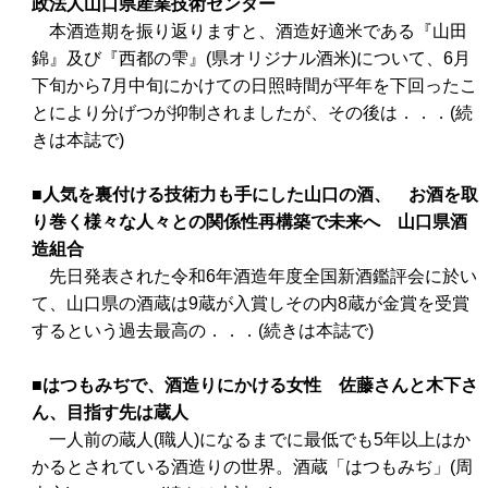
政法人山口県産業技術センター
本酒造期を振り返りますと、酒造好適米である『山田
錦』及び『西都の雫』(県オリジナル酒米)について、6月
下旬から7月中旬にかけての日照時間が平年を下回ったこ
とにより分げつが抑制されましたが、その後は．．．(続
きは本誌で)
■人気を裏付ける技術力も手にした山口の酒、 お酒を取
り巻く様々な人々との関係性再構築で未来へ 山口県酒
造組合
先日発表された令和6年酒造年度全国新酒鑑評会に於い
て、山口県の酒蔵は9蔵が入賞しその内8蔵が金賞を受賞
するという過去最高の．．．(続きは本誌で)
■はつもみぢで、酒造りにかける女性 佐藤さんと木下さ
ん、目指す先は蔵人
一人前の蔵人(職人)になるまでに最低でも5年以上はか
かるとされている酒造りの世界。酒蔵「はつもみぢ」(周