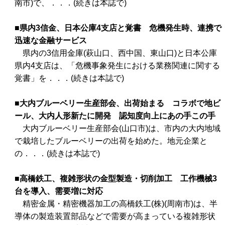
南市)で、．．．(続きは本誌で)
■県内3信金、日本公庫4支店と覚書 危機発生時、連携で
迅速な金融サービス
県内の3信用金庫(萩山口、西中国、東山口)と日本公庫
県内4支店は、「危機事象発生における業務関連に関する
覚書」を．．．(続きは本誌で)
■大内ブルーベリー生産部会、出荷始まる コラボで地ビ
ール、大内人形新たに開発 認知度向上にあの手この手
大内ブルーベリー生産部会(山口市)は、市内の大内地域
で栽培したブルーベリーの出荷を始めた。地元企業と
の．．．(続きは本誌で)
■高橋鉄工、複雑形状の金型製造・切削加工 工作機械3
台を導入、需要増に対応
精密金属・精密機器加工の高橋鉄工(株)(周南市)は、半
導体の製造装置部品などで需要が高まっている複雑形状