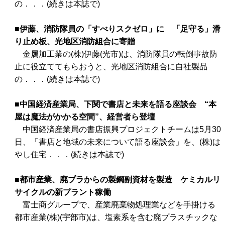
の．．．(続きは本誌で)
■伊藤、消防隊員の「すべりスクゼロ」に 「足守る」滑
り止め板、光地区消防組合に寄贈
金属加工業の(株)伊藤(光市)は、消防隊員の転倒事故防
止に役立ててもらおうと、光地区消防組合に自社製品
の．．．(続きは本誌で)
■中国経済産業局、下関で書店と未来を語る座談会 “本
屋は魔法がかかる空間”、経営者ら登壇
中国経済産業局の書店振興プロジェクトチームは5月30
日、「書店と地域の未来について語る座談会」を、(株)は
やし住宅．．．(続きは本誌で)
■都市産業、廃プラからの製鋼副資材を製造 ケミカルリ
サイクルの新プラント稼働
富士商グループで、産業廃棄物処理業などを手掛ける
都市産業(株)(宇部市)は、塩素系を含む廃プラスチックな