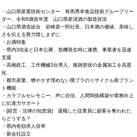
・山口県産業技術センター 有馬秀幸食品技術グループリー
ダー、令和6酒造年度 山口県産清酒の製造状況
・山口県酒造組合 岩崎喜一郎社長、日本酒の価値、美味し
さを伝える努力惜しまずに
・お酒特集
・県内3信金と日本公庫、危機発生時に連携、事業者を迅速
支援
・高橋鉄工、工作機械3台導入、複雑形状の金属加工を高度
化
・都市産業、燃やさず埋めない廃プラのリサイクル新プラン
ト機能
・カラフルセレモニー、声に自信、人間関係構築や業務向上
に伝達力サポート
・[経営・法律の知恵袋] 退職した従業員に顧客を奪われた
らどうする？
・県内有効求人倍率
・新会社設立