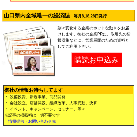
山口県内全域唯一の経済誌
毎月8,18,28日発行
刻々変化する企業のホットな動きをお届
けします。御社の企業PRに、取引先の情
報収集などに、営業展開のための資料と
してご利用下さい。
購読お申込み
御社の情報お待ちしてます
・
設備投資、新規事業、商品開発
・
会社設立、店舗開設、組織改革、人事異動、決算
・
イベント、キャンペーン、セミナー、等々
※記事の掲載料は一切不要です
情報提供・お問い合わせ先