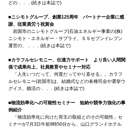
どの．．．(続きは本誌で)
■ニシモトグループ、創業125周年 パートナー企業に感
謝、従業員労う祝賀会
岩国市のニシモトグループ(石油エネルギー事業の(株)
ニシモト・エネルギー・サプライ、ＳＳセブンイレブン
運営の、．．．(続きは本誌で)
■カラフルセレモニー、伝達力サポート より良い人間関
係で成果向上、社員教育やセミナー対応
「人生いつだって、何度だってやり直せる」。カラフ
ルセレモニー(岩国市)は、結婚式などの各種司会や選挙ウ
グイス、婚活の．．．(続きは本誌で)
■物流効率化への可能性セミナー 短納や競争力強化の事
例紹介
「物流効率化に向けた荷主の取組とのその可能性」セ
ミナーが7月3日午前9時50分から、山口グランドホテル