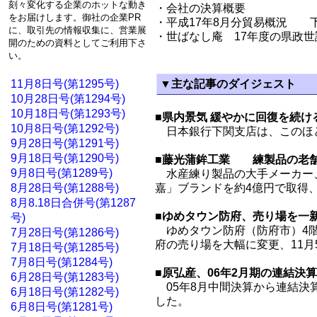
刻々変化する企業のホットな動き
・会社の決算概要
をお届けします。御社の企業PR
・平成17年8月分貿易概況 
に、取引先の情報収集に、営業展
・世ばなし庵 17年度の県政
開のための資料としてご利用下さ
い。
11月8日号(第1295号)
▼主な記事のダイジェスト
10月28日号(第1294号)
10月18日号(第1293号)
■県内景気 緩やかに回復を続け
10月8日号(第1292号)
日本銀行下関支店は、このほど
9月28日号(第1291号)
9月18日号(第1290号)
■藤光蒲鉾工業 練製品の老舗
9月8日号(第1289号)
水産練り製品の大手メーカー、
8月28日号(第1288号)
嘉」ブランドを約4億円で取得
8月8.18日合併号(第1287
■ゆめタウン防府、売り場を一新
号)
ゆめタウン防府（防府市）4階
7月28日号(第1286号)
府の売り場を大幅に変更、11
7月18日号(第1285号)
7月8日号(第1284号)
■原弘産、06年2月期の連結決算
6月28日号(第1283号)
05年8月中間決算から連結決算
6月18日号(第1282号)
した。
6月8日号(第1281号)