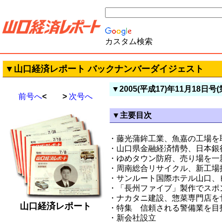
カスタム検索
▼山口経済レポート バックナンバーダイジェスト
▼2005(平成17)年11月18日号(
前号へ
< >
次号へ
▼主要目次
・藤光蒲鉾工業、魚嘉の工場を
・山口県金融経済情勢、日本銀
・ゆめタウン防府、売り場を一
・周南総合リサイクル、新工場
・サンルート国際ホテル山口、
・「長州ファイブ」製作でスポ
・ナカタニ建設、惣菜専門店を
山口経済レポート
・特集 信頼される警備業を目
・新会社設立