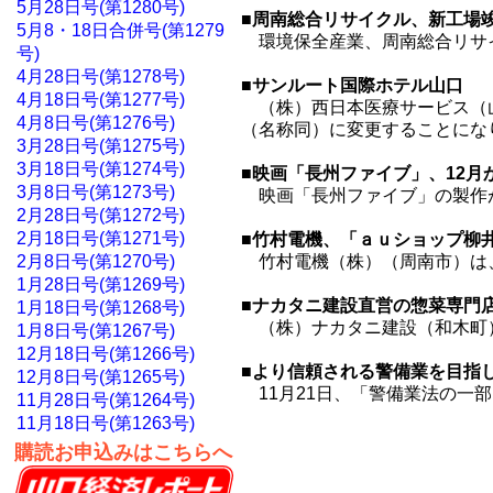
5月28日号(第1280号)
■周南総合リサイクル、新工場
5月8・18日合併号(第1279
環境保全産業、周南総合リサイ
号)
4月28日号(第1278号)
■サンルート国際ホテル山口 
4月18日号(第1277号)
（株）西日本医療サービス（山
4月8日号(第1276号)
（名称同）に変更することにな
3月28日号(第1275号)
3月18日号(第1274号)
■映画「長州ファイブ」、12月
3月8日号(第1273号)
映画「長州ファイブ」の製作が
2月28日号(第1272号)
2月18日号(第1271号)
■竹村電機、「ａｕショップ柳
2月8日号(第1270号)
竹村電機（株）（周南市）は、
1月28日号(第1269号)
■ナカタニ建設直営の惣菜専門
1月18日号(第1268号)
（株）ナカタニ建設（和木町）
1月8日号(第1267号)
12月18日号(第1266号)
■より信頼される警備業を目指
12月8日号(第1265号)
11月21日、「警備業法の一
11月28日号(第1264号)
11月18日号(第1263号)
購読お申込みはこちらへ