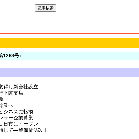
第1263号)
取得し新会社設立
行下関支店
新
操業へ
ビジネスに転換
ンサー企業募集
廿日市にオープン
指して―警備業法改正