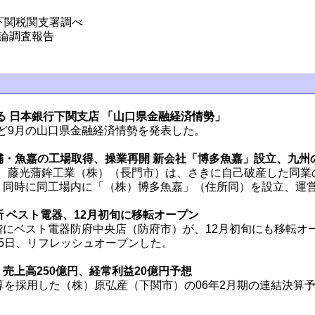
下関税関支署調べ
世論調査報告
る 日本銀行下関支店 「山口県金融経済情勢」
9月の山口県金融経済情勢を発表した。
・魚嘉の工場取得、操業再開 新会社「博多魚嘉」設立、九州
藤光蒲鉾工業（株）（長門市）は、さきに自己破産した同業
、同時に同工場内に「（株）博多魚嘉」（住所同）を設立、運
 ベスト電器、12月初旬に移転オープン
にベスト電器防府中央店（防府市）が、12月初旬にも移転オ
月5日、リフレッシュオープンした。
 売上高250億円、経常利益20億円予想
を採用した（株）原弘産（下関市）の06年2月期の連結決算予